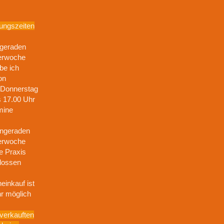
ungszeiten
r geraden
erwoche
be ich
on
 Donnerstag
s 17.00 Uhr
mine
 ungeraden
erwoche
ie Praxis
lossen
einkauf ist
hr möglich
 verkauften