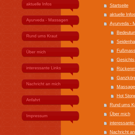
aktuelle Infos
Startseite
aktuelle Info
Ayurveda - Massagen
Ayurveda - 
Bedeutu
Rund ums Kraut
Seidenh
Fußmass
Über mich
Gesichts
interessante Links
Rückenm
Ganzkör
Nachricht an mich
Massage 
Hot Ston
Anfahrt
Rund ums Kr
Über mich
Impressum
interessante
Nachricht an